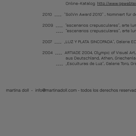
Online-Katalog:
http://www.gewebtes
2010 ____ “SolVin Award 2010” , Nominiert für de
2009 ____ “escenarios crepusculares”, arte lumi
____ “escenarios crepusculares”, arte lumin
2007 ____ „LUZ Y PLATA SINCOPADA“, Galerie E
2004 ____ ARTIADE 2004, Olympic of Visual Art,
aus Deutschland, Athen, Griechenland 
____ „Esculturas de Luz“, Galerie Toro, Gran
martina doll -
info@martinadoll.com
- todos los derechos reserva