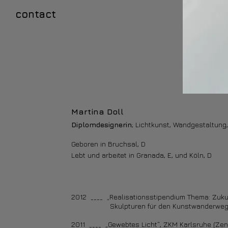
contact
Martina Doll
Diplomdesignerin
; Lichtkunst, Wandgestaltung,
Geboren in Bruchsal, D
Lebt und arbeitet in Granada, E, und Köln, D
2012 ____ „Realisationsstipendium Thema: Zuku
Skulpturen für den Kunstwanderweg, Auss
2011 ____ „Gewebtes Licht“, ZKM Karlsruhe (Zen